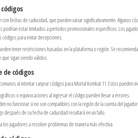
s códigos
 con fechas de caducidad, que pueden variar significativamente. Algunos có
s podrían estar limitados a períodos promocionales específicos. Los jugad
s códigos para evitar decepciones.
eden tener restricciones basadas en la plataforma o región. Se recomiend
e que sigan siendo válidos.
e de códigos
munes al intentar canjear códigos para Mortal Kombat 11. Estos pueden inc
ográficos o equivocaciones al ingresar el código pueden llevar a errores.
n no funcionar si no son compatibles con la región de la cuenta del jugador
go después de su fecha de caducidad resultará en un fallo.
 a los jugadores a resolver problemas de manera más efectiva.