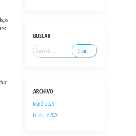
digos
ores
BUSCAR
Search
a
for:
luir:
ARCHIVO
.
March 2026
February 2026