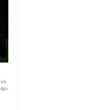
?
 Cada
ódigos