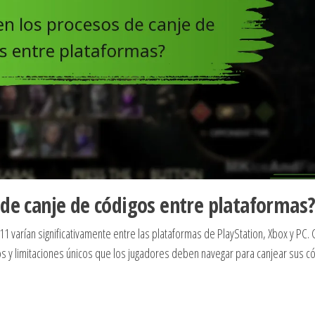
 de canje de códigos entre plataformas
 varían significativamente entre las plataformas de PlayStation, Xbox y PC.
s y limitaciones únicos que los jugadores deben navegar para canjear sus c