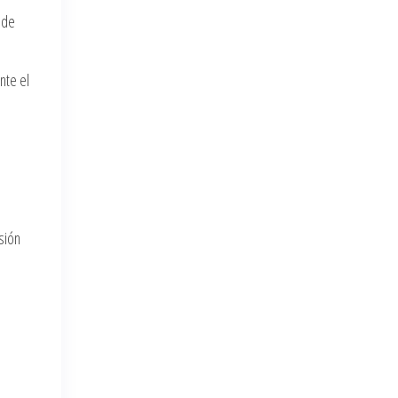
 de
nte el
sión